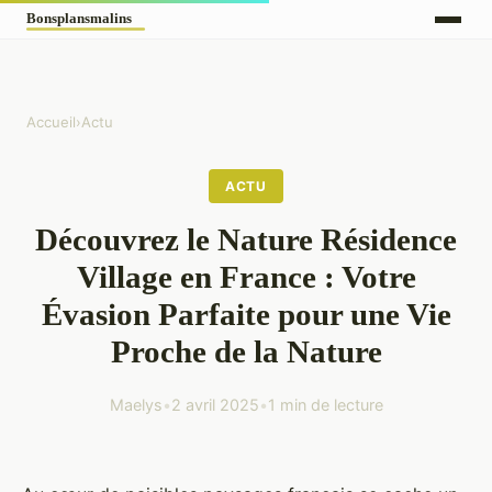
Accueil
›
Actu
ACTU
Découvrez le Nature Résidence
Village en France : Votre
Évasion Parfaite pour une Vie
Proche de la Nature
Maelys
•
2 avril 2025
•
1 min de lecture