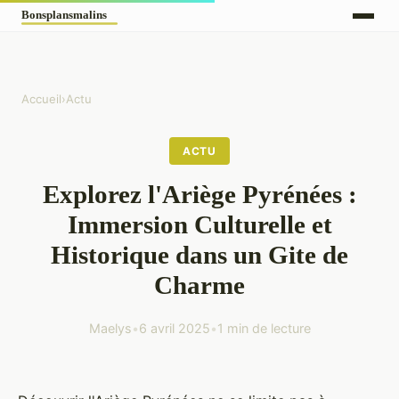
Accueil
›
Actu
ACTU
Explorez l'Ariège Pyrénées :
Immersion Culturelle et
Historique dans un Gite de
Charme
Maelys
•
6 avril 2025
•
1 min de lecture