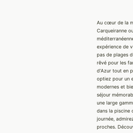
Au cœur de la m
Carqueiranne ou
méditerranéenne
expérience de va
pas de plages de
rêvé pour les fa
d'Azur tout en p
optiez pour un 
modernes et bie
séjour mémorabl
une large gamme
dans la piscine 
journée, admire
proches. Découv