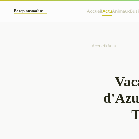
Accueil
Actu
Animaux
Bus
Accueil
›
Actu
Vaca
d'Azu
T