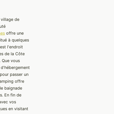
village de
uté
ses
offre une
Situé à quelques
st l'endroit
les de la Côte
é. Que vous
s d'hébergement
 pour passer un
camping offre
 de baignade
s. En fin de
 avec vos
ues en visitant