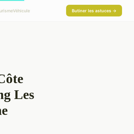
urisme
Véhicule
Butiner les astuces →
 Côte
ng Les
ne