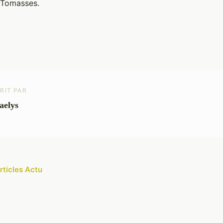
 Tomasses.
RIT PAR
aelys
rticles Actu