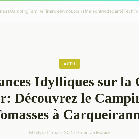
iness
Camping
Famille
Finance
Immo
Loisirs
Maison
Mode
Santé
Tech
To
ACTU
nces Idylliques sur la
r: Découvrez le Campi
omasses à Carqueiran
Maelys
•
11 mars 2025
•
1 min de lecture