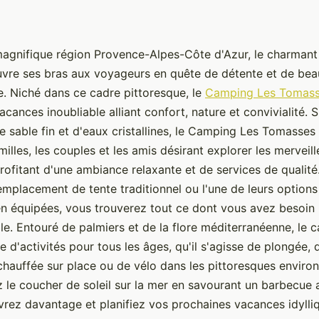
agnifique région Provence-Alpes-Côte d'Azur, le charmant 
vre ses bras aux voyageurs en quête de détente et de bea
. Niché dans ce cadre pittoresque, le
Camping Les Tomas
cances inoubliable alliant confort, nature et convivialité. 
 sable fin et d'eaux cristallines, le Camping Les Tomasses e
milles, les couples et les amis désirant explorer les merveil
rofitant d'une ambiance relaxante et de services de qualit
emplacement de tente traditionnel ou l'une de leurs option
n équipées, vous trouverez tout ce dont vous avez besoin
e. Entouré de palmiers et de la flore méditerranéenne, le 
 d'activités pour tous les âges, qu'il s'agisse de plongée,
chauffée sur place ou de vélo dans les pittoresques environ
z le coucher de soleil sur la mer en savourant un barbecue
rez davantage et planifiez vos prochaines vacances idylliq