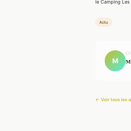
le Camping Les
Actu
EC
M
M
← Voir tous les a