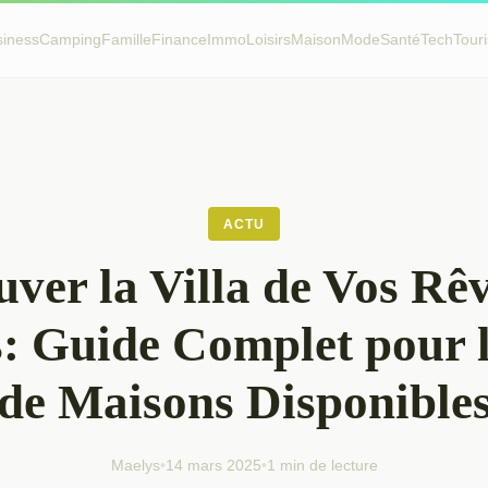
siness
Camping
Famille
Finance
Immo
Loisirs
Maison
Mode
Santé
Tech
Tour
ACTU
uver la Villa de Vos Rêv
: Guide Complet pour 
de Maisons Disponible
Maelys
•
14 mars 2025
•
1 min de lecture