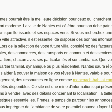
es pourrait être la meilleure décision pour ceux qui cherchent 
fort moderne. La ville de Nantes est célèbre pour son riche patri
ique florissante et ses espaces verts. Si vous recherchez un
 ville attractive, il est essentiel de disposer des bonnes informa
 Lors de la sélection de votre future villa, considérez des facteu
oles, des commerces, des transports en commun et des services.
artiers, chacun avec ses particularités et son ambiance. Que vo
artier familial, dynamique ou plus résidentiel, Nantes saura ré
us aider à trouver la maison de vos rêves à Nantes, valable pou
agement, des ressources en ligne comme
moncoach-habitat.co
étés disponibles. Ce site est une mine d'informations qui prése
 à vendre, avec des détails concernant la localisation, la taille,
istiques essentielles. Prenez le temps de parcourir les annonce
ous imprégner de l'ambiance de votre potentiel nouveau foyer. 