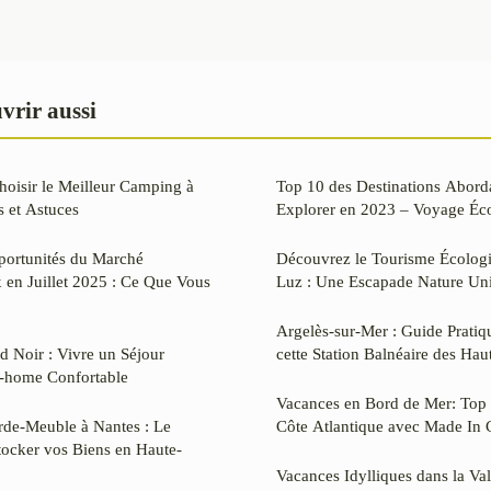
vrir aussi
oisir le Meilleur Camping à
Top 10 des Destinations Abord
s et Astuces
Explorer en 2023 – Voyage É
portunités du Marché
Découvrez le Tourisme Écologi
x en Juillet 2025 : Ce Que Vous
Luz : Une Escapade Nature Un
Argelès-sur-Mer : Guide Pratiq
d Noir : Vivre un Séjour
cette Station Balnéaire des Ha
l-home Confortable
Vacances en Bord de Mer: Top 
arde-Meuble à Nantes : Le
Côte Atlantique avec Made In
tocker vos Biens en Haute-
Vacances Idylliques dans la Val