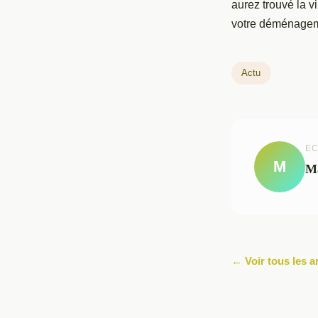
aurez trouvé la vi
votre déménagemen
Actu
EC
M
M
← Voir tous les a