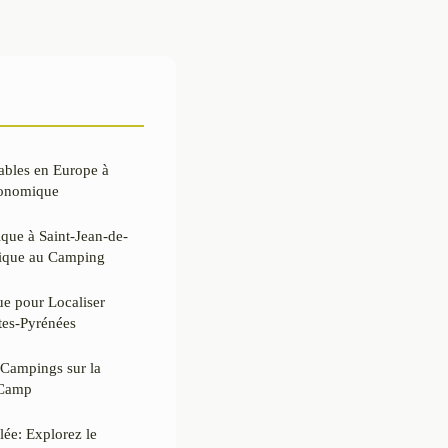
ables en Europe à
conomique
que à Saint-Jean-de-
ique au Camping
ue pour Localiser
utes-Pyrénées
Campings sur la
 Camp
lée: Explorez le