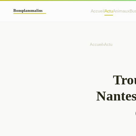
Accueil
Actu
Animaux
Bu
Accueil
›
Actu
Tro
Nantes