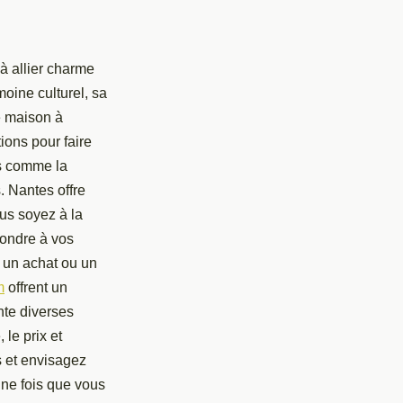
à allier charme
moine culturel, sa
e maison à
tions pour faire
rs comme la
 Nantes offre
us soyez à la
pondre à vos
r un achat ou un
m
offrent un
nte diverses
 le prix et
s et envisagez
Une fois que vous