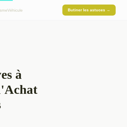
Butiner les astuces →
isme
Véhicule
es à
l'Achat
s