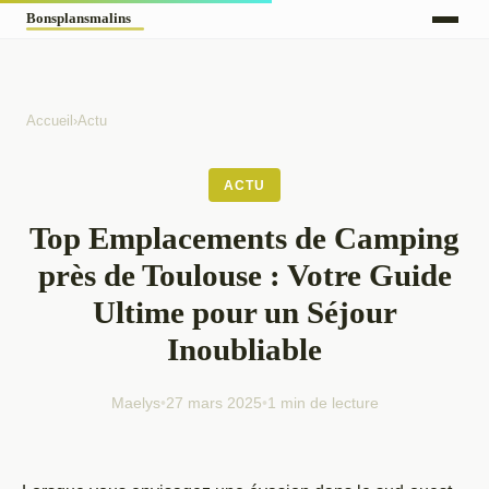
Accueil
›
Actu
ACTU
Top Emplacements de Camping
près de Toulouse : Votre Guide
Ultime pour un Séjour
Inoubliable
Maelys
•
27 mars 2025
•
1 min de lecture