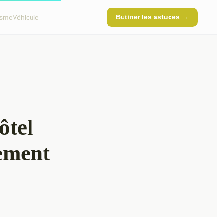
Butiner les astuces →
isme
Véhicule
ôtel
nement