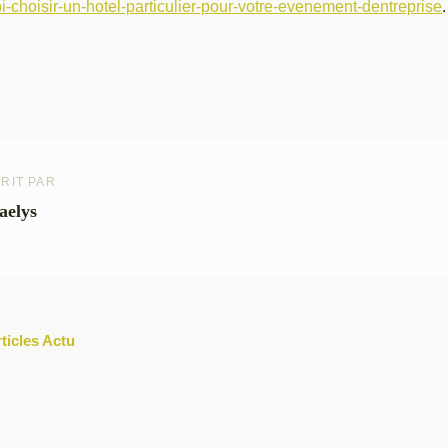
i-choisir-un-hotel-particulier-pour-votre-evenement-dentreprise
.
RIT PAR
aelys
rticles Actu