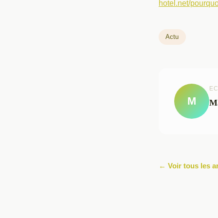
hotel.net/pourquo
Actu
EC
M
M
← Voir tous les a