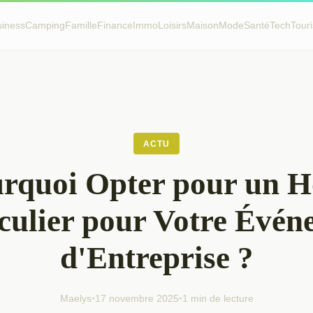
siness
Camping
Famille
Finance
Immo
Loisirs
Maison
Mode
Santé
Tech
Tour
ACTU
rquoi Opter pour un H
culier pour Votre Évé
d'Entreprise ?
Maelys
•
17 novembre 2025
•
1 min de lecture