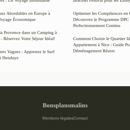
es : Un Voyage Inoubliable
Bracelet Festival pour les Entre
ions Abordables en Europe à
Optimiser les Compétences en 
 Voyage Économique
Découvrez le Programme DPC 
Perfectionnement Continu
e la Provence dans un Camping à
 - Réservez Votre Séjour Idéal!
Comment Choisir le Quartier I
Appartement à Nice : Guide Pr
Déménagement Réussi
ures Vagues : Apprenez le Surf
 à Hendaye
Bonsplansmalins
Mentions légales
Contact