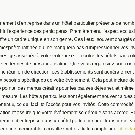
nement d'entreprise dans un hôtel particulier présente de nom
hir l'expérience des participants. Premièrement, l'aspect exclusif
 offre un cadre unique en son genre. Ces lieux, souvent chargés d
mosphère raffinée qui ne manquera pas d'impressionner vos invi
restige associée à votre entreprise. En outre, les hôtels particul
lée en termes de personnalisation. Que vous organisiez une confé
une réunion de direction, ces établissements sont généralement 
 besoins spécifiques de votre événement. Cela peut inclure des
 pointe, des menus créatifs pour les pauses déjeuner, et même 
 mesure. Les hôtels particuliers sont également souvent situés
traux, ce qui facilite l'accès pour vos invités. Cette commodit
pation et assure que votre événement se déroule sans accroc. P
ment d'entreprise dans un hôtel particulier peut transformer vo
érience mémorable, consultez notre article complet ici :
https:/