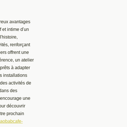
breux avantages
 et intime d'un
'histoire,
tés, renforçant
iers offrent une
rence, un atelier
prêts à adapter
 installations
des activités de
 dans des
é encourage une
our découvrir
tre prochain
/baobabcafe-