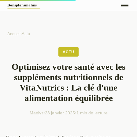
Accueil
›
Actu
ACTU
Optimisez votre santé avec les
suppléments nutritionnels de
VitaNutrics : La clé d'une
alimentation équilibrée
Maelys
•
23 janvier 2025
•
1 min de lecture