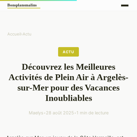
Accueil
›
Actu
ACTU
Découvrez les Meilleures
Activités de Plein Air à Argelès-
sur-Mer pour des Vacances
Inoubliables
Maelys
•
28 août 2025
•
1 min de lecture