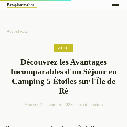
Accueil
›
Actu
ACTU
Découvrez les Avantages
Incomparables d'un Séjour en
Camping 5 Étoiles sur l'Île de
Ré
Maelys
•
27 novembre 2025
•
1 min de lecture